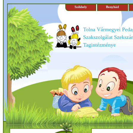
Székhely
Bonyhád
Tolna Vármegyei Peda
Szakszolgálat Szekszár
Tagintézménye