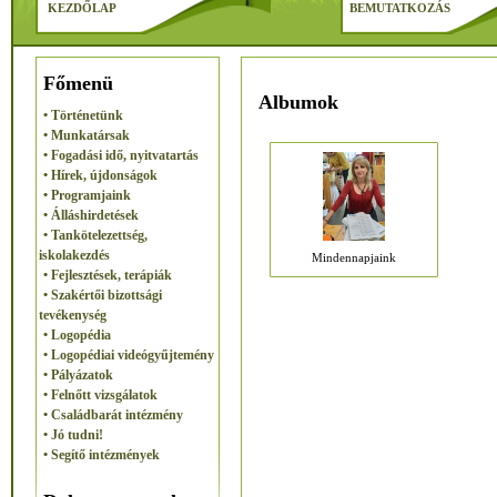
KEZDŐLAP
BEMUTATKOZÁS
Főmenü
Albumok
• Történetünk
• Munkatársak
• Fogadási idő, nyitvatartás
• Hírek, újdonságok
• Programjaink
• Álláshirdetések
• Tankötelezettség,
iskolakezdés
Mindennapjaink
• Fejlesztések, terápiák
• Szakértői bizottsági
tevékenység
• Logopédia
• Logopédiai videógyűjtemény
• Pályázatok
• Felnőtt vizsgálatok
• Családbarát intézmény
• Jó tudni!
• Segítő intézmények